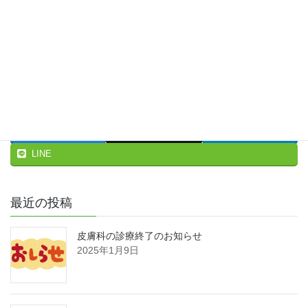
のはいいのですが、不妊症の治療を希望される場合は、やはり不
妊症治療の専門医療機関を受診されることをお勧めします。
ちなみに、漢方治療で妊娠にされた方の8割が統計上開始後6ヶ
月以内とされており、年余にわたって同じ漢方薬を飲み続ける意
味はないとされています。
Facebook
X
Hatena
LINE
最近の投稿
皮膚科の診療終了のお知らせ
2025年1月9日