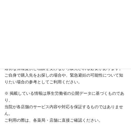
緊急避妊薬（要指導医薬品）が購入できる薬局・店舗の一覧マッ
プはこちら
このマップは、厚生労働省が公表しているデータを参考にしてお
り、
全国の「緊急避妊薬の販売が可能な薬局・店舗」を地図上で確認
できる一覧になっています。
（参考：
厚生労働省 緊急避妊薬販売店舗一覧ページ
）
緊急避妊薬は 要指導医薬品 であり、
適切な情報提供と相談を受けながら販売される必要があります。
ご自身で購入先をお探しの場合や、緊急避妊の可能性について知
りたい場合の参考としてご利用ください。
※ 掲載している情報は厚生労働省の公開データに基づくものであ
り、
当院が各店舗のサービス内容や対応を保証するものではありませ
ん。
ご利用の際は、各薬局・店舗に直接ご確認ください。