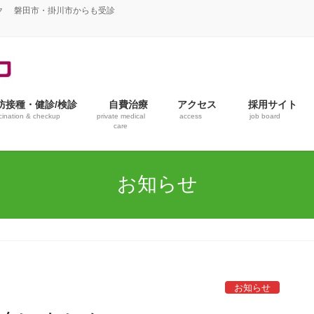
ク 磐田市・掛川市からも受診
防接種・健診/検診
自費治療
アクセス
採用サイト
cination & checkup
private medical
access
job board
care
お知らせ
お知らせ