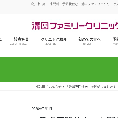
コ
ナ
袋井市内科・小児科・予防接種なら溝口ファミリークリニッ
ン
ビ
テ
ゲ
ン
ー
ツ
シ
へ
ョ
ム
診療科目
クリニック紹介
初めての方へ
予
ス
ン
about medical
about us
first visit
vac
キ
に
ッ
移
プ
動
HOME
お知らせ
「睡眠専門外来」を開始しました！
2026年7月1日