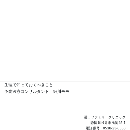
と飛び跳ねたりする程度です。
骨を作っている栄養素は1つではありませ
ん。たんぱく質、カルシウム、マグネシウ
ム、ビタミンＤが骨を作るうえで必須の栄
養素です。この栄養素、実は生理を快適に
過ごすための栄養素と同じなのです。
最後までお読みいただきありがとうございました。
【参考文献】
自分の体を守る正しいデータを持てなかった女性たちへ
生理で知っておくべきこと
予防医療コンサルタント 細川モモ
溝口ファミリークリニック
静岡県袋井市浅岡45-1
電話番号 0538-23-8300