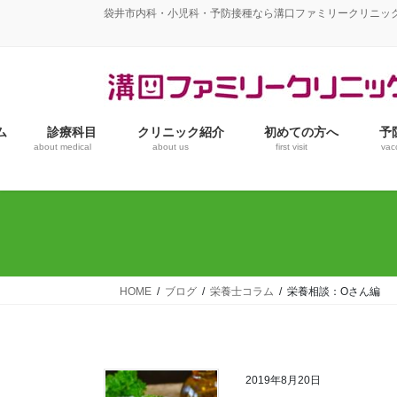
コ
ナ
袋井市内科・小児科・予防接種なら溝口ファミリークリニッ
ン
ビ
テ
ゲ
ン
ー
ツ
シ
へ
ョ
ム
診療科目
クリニック紹介
初めての方へ
予
ス
ン
about medical
about us
first visit
vac
キ
に
ッ
移
プ
動
HOME
ブログ
栄養士コラム
栄養相談：Oさん編
2019年8月20日