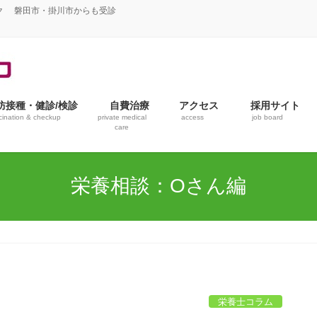
ク 磐田市・掛川市からも受診
防接種・健診/検診
自費治療
アクセス
採用サイト
cination & checkup
private medical
access
job board
care
栄養相談：Oさん編
栄養士コラム