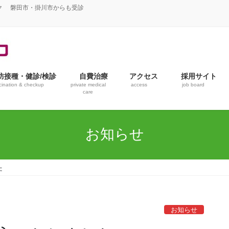
ク 磐田市・掛川市からも受診
防接種・健診/検診
自費治療
アクセス
採用サイト
cination & checkup
private medical
access
job board
care
お知らせ
た
お知らせ