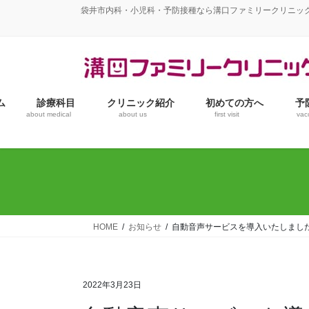
コ
ナ
袋井市内科・小児科・予防接種なら溝口ファミリークリニッ
ン
ビ
テ
ゲ
ン
ー
ツ
シ
へ
ョ
ム
診療科目
クリニック紹介
初めての方へ
予
ス
ン
about medical
about us
first visit
vac
キ
に
ッ
移
プ
動
HOME
お知らせ
自動音声サービスを導入いたしまし
2022年3月23日