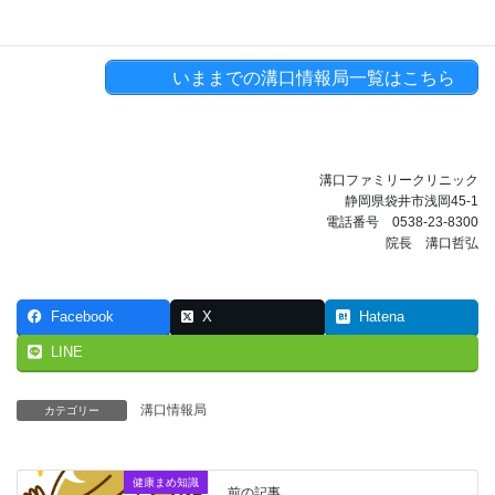
いままでの溝口情報局一覧はこちら
溝口ファミリークリニック
静岡県袋井市浅岡45-1
電話番号 0538-23-8300
院長 溝口哲弘
Facebook
X
Hatena
LINE
溝口情報局
カテゴリー
健康まめ知識
前の記事