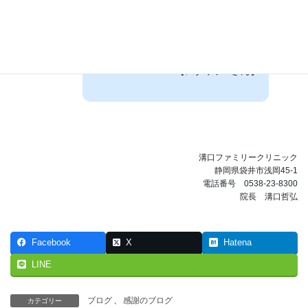
展望についても話を勧められ、今後が
ますます楽しみです。地域の頑張る方
達に栄養面でサポート出来ることに感
謝しています。
【スタッフOさん】
溝口ファミリークリニック
静岡県袋井市浅岡45-1
電話番号 0538-23-8300
院長 溝口哲弘
Facebook
X
Hatena
LINE
ブログ
、
感謝のブログ
カテゴリー